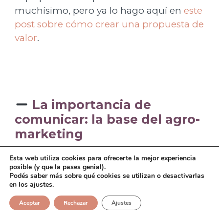
muchísimo, pero ya lo hago aquí en
este
post sobre cómo crear una propuesta de
valor
.
La importancia de
comunicar: la base del agro-
marketing
Poder apuntar a precios más altos, o
Esta web utiliza cookies para ofrecerte la mejor experiencia
posible (y que la pases genial).
poder “darse el lujo” de no tener que
Podés saber más sobre qué cookies se utilizan o desactivarlas
recurrir a intermediarios (como
en los ajustes.
rematadoras) para poder vender
Aceptar
Rechazar
Ajustes
depende del posicionamiento de los