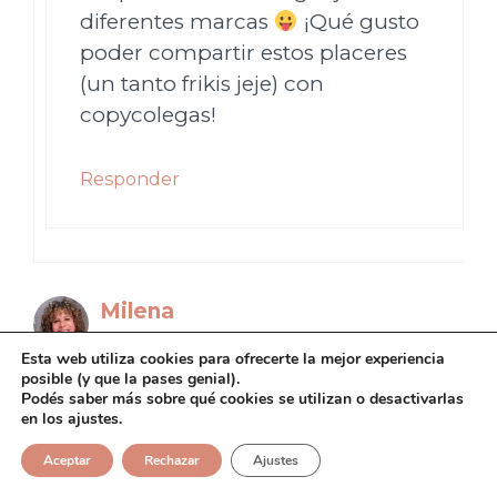
diferentes marcas
¡Qué gusto
poder compartir estos placeres
(un tanto frikis jeje) con
copycolegas!
Responder
Milena
11/04/2019 a las 14:42
Esta web utiliza cookies para ofrecerte la mejor experiencia
posible (y que la pases genial).
Podés saber más sobre qué cookies se utilizan o desactivarlas
en los ajustes.
Excelente post, Kitu. La verdad es
Aceptar
Rechazar
Ajustes
que nuestra variopinta cultura